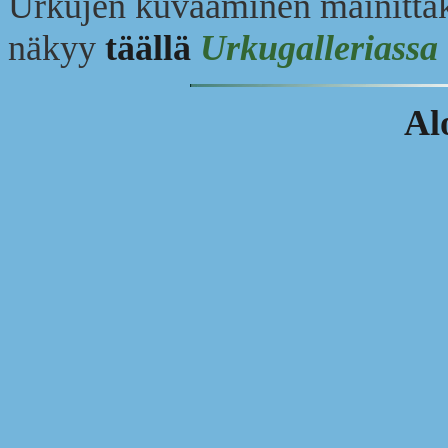
Urkujen kuvaaminen mainittak
näkyy
täällä
Urkugalleriassa
Al