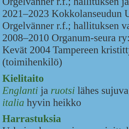
Orgelvänner r.f.; hallituksen j
2021–2023 Kokkolanseudun Ur
Orgelvänner r.f.; hallituksen v
2008–2010 Organum-seura ry:n
Kevät 2004 Tampereen kristitt
(toimihenkilö)
Kielitaito
Englanti
ja
ruotsi
lähes sujuv
italia
hyvin heikko
Harrastuksia