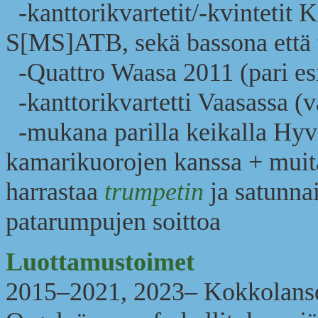
-kanttorikvartetit/-kvintetit
S[MS]ATB, sekä bassona että 
-Quattro Waasa 2011 (pari esi
-kanttorikvartetti Vaasassa (v
-mukana parilla keikalla Hyv
kamarikuorojen kanssa + muita
harrastaa
trumpetin
ja satunna
patarumpujen soittoa
Luottamustoimet
2015–2021, 2023– Kokkolanse