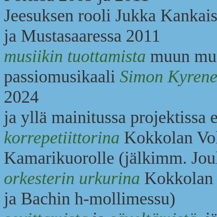
Jeesuksen rooli Jukka Kankai
ja Mustasaaressa 2011
musiikin tuottamista
muun mua
passiomusikaali
Simon Kyrene
2024
ja yllä mainitussa projektissa
korrepetiittorina
Kokkolan Vok
Kamarikuorolle (jälkimm. Joul
orkesterin urkurina
Kokkolan 
ja Bachin h-mollimessu)