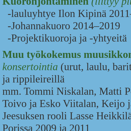
Kuoronjohtaminen
(liittyy p
-lauluyhtye Ilon Kipinä 2011
-Johannakuoro 2014–2019
-Projektikuoroja ja -yhtyeitä
Muu työkokemus muusikko
konsertointia
(urut, laulu, bari
ja rippileireillä
mm. Tommi Niskalan, Matti Po
Toivo ja Esko Viitalan, Keijo 
Jeesuksen rooli Lasse Heikki
Porissa 2009 ja 2011