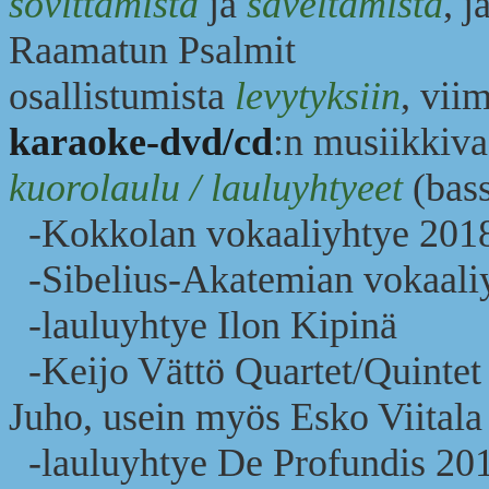
sovittamista
ja
säveltämistä
, 
Raamatun Psalmit
osallistumista
levytyksiin
, vii
karaoke-dvd/cd
:n musiikkiv
kuorolaulu / lauluyhtyeet
(bass
-Kokkolan vokaaliyhtye 2018
-Sibelius-Akatemian vokaaliy
-lauluyhtye Ilon Kipinä
-Keijo Vättö Quartet/Quintet
Juho, usein myös Esko Viitala
-lauluyhtye De Profundis 20