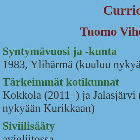
Curri
Tuomo Vih
Syntymävuosi ja -kunta
1983, Ylihärmä (kuuluu nyky
Tärkeimmät kotikunnat
Kokkola (2011–) ja Jalasjärv
nykyään Kurikkaan)
Siviilisääty
avioliitossa