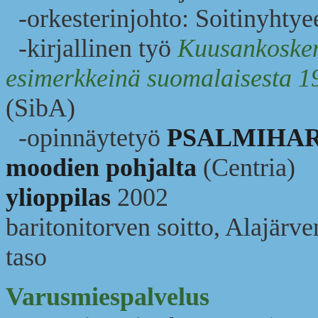
-orkesterinjohto: Soitinyhtye
-kirjallinen työ
Kuusankosken 
esimerkkeinä suomalaisesta 1
(SibA)
-opinnäytetyö
PSALMIHARM
moodien pohjalta
(Centria)
ylioppilas
2002
baritonitorven soitto, Alajärv
taso
Varusmiespalvelus